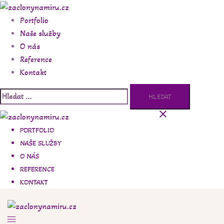
Skip
to
Portfolio
content
Naše služby
O nás
Reference
Kontakt
Vyhledávání
PORTFOLIO
NAŠE SLUŽBY
O NÁS
REFERENCE
KONTAKT