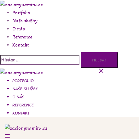
Skip
to
Portfolio
content
Naše služby
O nás
Reference
Kontakt
Vyhledávání
PORTFOLIO
NAŠE SLUŽBY
O NÁS
REFERENCE
KONTAKT